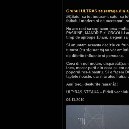
Grupul ULTRAS se retrage din ac
â€¦Satui sa tot induram, satui sa t
fotbalul modern si de mercenari, s
Nu are rost sa explicam prea mult
PASIUNE, MANDRIE si ORGOLIU am lu
timp de aproape 10 ani, alegem sa ne
Si anuntam aceasta decizie cu frunt
tuturor (cu siguranta) va vor aminti
de diferite influente si persoane.
Ceva din noi moare, dispareâ€¦rama
inca, macar parti din ceea ce era o
poporul ros-albastru. Si o facem D
faptele noaste, dar mai ales fratia, 
Anii trec, idealurile ramanâ€¦
ULT*RAS STEAUA – Fideli vechiului
04.11.2010