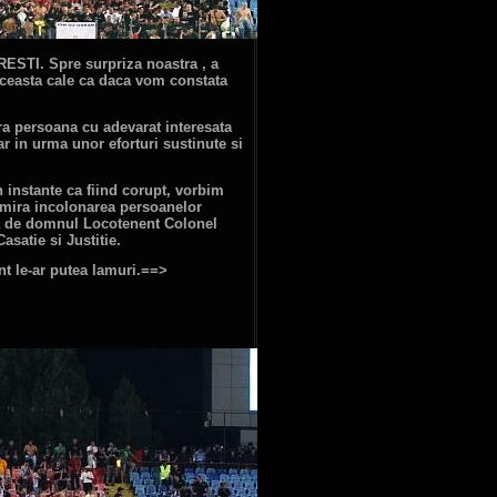
ESTI. Spre surpriza noastra , a
 aceasta cale ca daca vom constata
ura persoana cu adevarat interesata
iar in urma unor eforturi sustinute si
n instante ca fiind corupt, vorbim
 mira incolonarea persoanelor
nta de domnul Locotenent Colonel
asatie si Justitie.
nt le-ar putea lamuri.==>