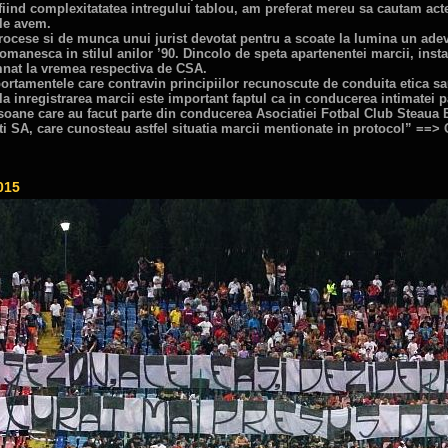
 fiind complexitatatea intregului tablou, am preferat mereu sa cautam acte
 le avem.
rocese si de munca unui jurist devotat pentru a scoate la lumina un adeva
romanesca in stilul anilor ’90. Dincolo de speta apartenentei marcii, inst
emnat la vremea respectiva de CSA.
rtamentele care contravin principiilor recunoscute de conduita etica sa
 la inregistrarea marcii este important faptul ca in conducerea intimatei 
rsoane care au facut parte din conducerea Asociatiei Fotbal Club Steaua Buc
 SA, care cunosteau astfel situatia marcii mentionate in protocol” ==>
015