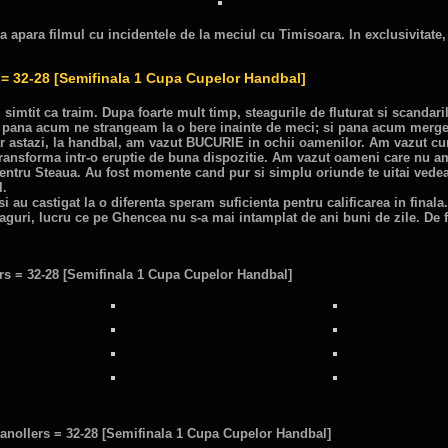
a apara filmul cu incidentele de la meciul cu Timisoara. In exclusivitate,
 = 32-28 [Semifinala 1 Cupa Cupelor Handbal]
m simtit ca traim. Dupa foarte mult timp, steagurile de fluturat si scandar
 de pana acum ne strangeam la o bere inainte de meci; si pana acum mer
ar astazi, la handbal, am vazut BUCURIE in ochii oamenilor. Am vazut c
 transforma intr-o eruptie de buna dispozitie. Am vazut oameni care nu a
 pentru Steaua. Au fost momente cand pur si simplu oriunde te uitai vede
l.
si au castigat la o diferenta speram suficienta pentru calificarea in finala. 
teaguri, lucru ce pe Ghencea nu s-a mai intamplat de ani buni de zile. De
rs = 32-28 [Semifinala 1 Cupa Cupelor Handbal]
ranollers = 32-28 [Semifinala 1 Cupa Cupelor Handbal]