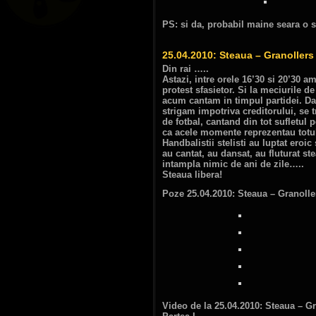
PS: si da, probabil maine seara o s
25.04.2010: Steaua – Granollers
Din rai …..
Astazi, intre orele 16’30 si 20’30 a
protest sfasietor. Si la meciurile
acum cantam in timpul partidei. D
strigam impotriva creditorului, se
de fotbal, cantand din tot sufletul
ca acele momente reprezentau totu
Handbalistii stelisti au luptat eroic 
au cantat, au dansat, au fluturat s
intampla nimic de ani de zile…..
Steaua libera!
Poze 25.04.2010: Steaua – Granolle
Video de la 25.04.2010: Steaua – G