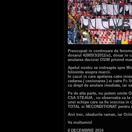
Preocupati in continuare de fenomen
dosarul 42805/3/2011/a1, dosar in
anularea deciziei OSIM privind mar
Apelul nostru se indreapta spre Min
folosinta asupra marcii.
In cazul in care apelarea catre ins
cedarea ( cesionarea ) ei catre Fc S
cu drept de anulare imediata, iar va
Pe de alta parte, nu putem omite O
CSA STEAUA , cu observatia ca la di
unei echipe care sa fie inscrisa i
TOTAL si NECONDITIONAT pentru ac
Anii trec, idealurile raman, iar Oc
Va multumin!
8 DECEMBRIE 2014