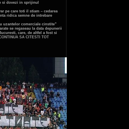
 si dovezi in sprijinul
r pe care toti il stiam – cedarea
anta ridica semne de intrebare
u uzantelor comerciale cinstite”
parate se regaseau la data depunerii
uresti, care, de altfel a fost si
CONTINUA SA CITESTI TOT