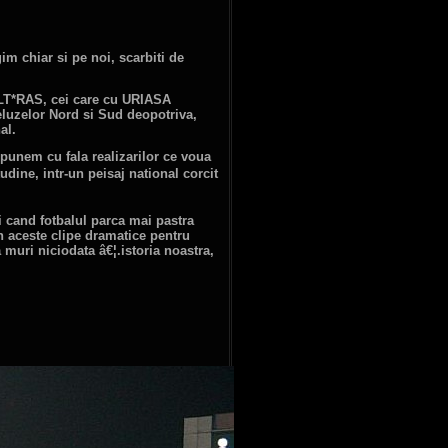
im chiar si pe noi, scarbiti de
ULT*RAS, cei care cu URIASA
luzelor Nord si Sud deopotriva,
al.
spunem cu fala realizarilor ce voua
udine, intr-un peisaj national corcit
 cand fotbalul parca mai pastra
n aceste clipe dramatice pentru
uri niciodata â€¦.istoria noastra,