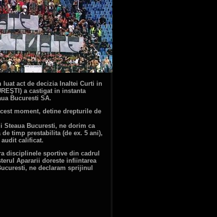
uat act de decizia Inaltei Curti in
EŞTI) a castigat in instanta
aua Bucuresti SA.
acest moment, detine drepturile de
ii Steaua Bucuresti, ne dorim ca
e timp prestabilita (de ex. 5 ani),
udit calificat.
 disciplinele sportive din cadrul
erul Apararii doreste infiintarea
ucuresti, ne declaram sprijinul