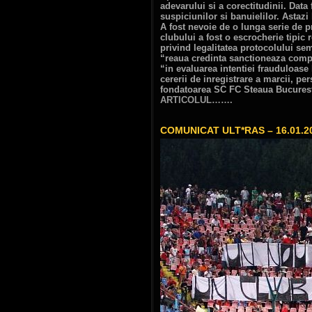
adevarului si a corectitudinii. Data
suspiciunilor si banuielilor. Astazi
A fost nevoie de o lunga serie de p
clubului a fost o escrocherie tipic 
privind legalitatea protocolului s
“reaua credinta sanctioneaza compo
“in evaluarea intentiei frauduloase
cererii de inregistrare a marcii, pe
fondatoarea SC FC Steaua Bucuresti
ARTICOLUL…….
COMUNICAT ULT*RAS – 16.01.2