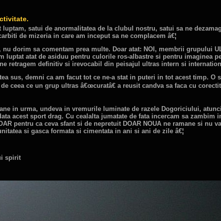
tivitate.
ot luptam, satui de anormalitatea de la clubul nostru, satui sa ne dezamag
carbiti de mizeria in care am inceput sa ne complacem â€¦
e, nu dorim sa comentam prea multe. Doar atat: NOI, membrii grupului 
ptat atat de asiduu pentru culorile ros-albastre si pentru imaginea pe
 retragem definitiv si irevocabil din peisajul ultras intern si internation
ea sus, demni ca am facut tot ce ne-a stat in puteri in tot acest timp. O 
 de ceea ce un grup ultras â€œcuratâ€ a reusit candva sa faca cu corectit
ne in urma, undeva in vremurile luminate de razele Dogoriciului, atunci
data acest sport drag. Cu cealalta jumatate de fata incercam sa zambim i
OAR pentru ca ceva sfant si de nepretuit DOAR NOUA ne ramane si nu va m
unitatea si gasca formata si cimentata in ani si ani de zile â€¦
 spirit