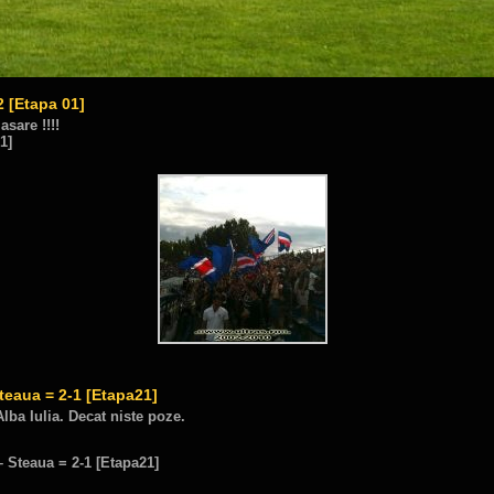
2 [Etapa 01]
are !!!!
1]
Steaua = 2-1 [Etapa21]
lba Iulia. Decat niste poze.
– Steaua = 2-1 [Etapa21]