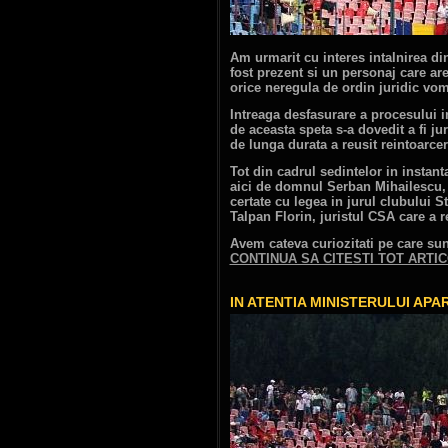
Am urmarit cu interes intalnirea 
fost prezent si un personaj care ar
orice neregula de ordin juridic vom s
Intreaga desfasurare a procesului i
de aceasta speta s-a dovedit a fi jur
de lunga durata a reusit reintoarcer
Tot din cadrul sedintelor in instant
aici de domnul Serban Mihailescu, 
certate cu legea in jurul clubului
Talpan Florin, juristul CSA care a r
Avem cateva curiozitati pe care sun
CONTINUA SA CITESTI TOT ART
IN ATENTIA MINISTERULUI APA