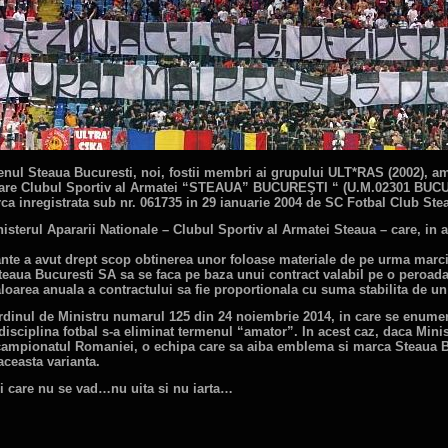
ul Steaua Bucuresti, noi, fostii membri ai grupului ULT*RAS (2002), am l
 care Clubul Sportiv al Armatei “STEAUA” BUCUREŞTI “ (U.M.02301 BUCUR
ca inregistrata sub nr. 061735 in 29 ianuarie 2004 de SC Fotbal Club Ste
isterul Apararii Nationale – Clubul Sportiv al Armatei Steaua – care, in 
tante a avut drept scop obtinerea unor foloase materiale de pe urma marc
teaua Bucuresti SA sa se faca pe baza unui contract valabil pe o peroada d
loarea anuala a contractului sa fie proportionala cu suma stabilita de un a
rdinul de Ministru numarul 125 din 24 noiembrie 2014, in care se enumera
sciplina fotbal s-a eliminat termenul “amator”. In acest caz, daca Minist
n campionatul Romaniei, o echipa care sa aiba emblema si marca Steaua B
easta varianta.
hii care nu se vad…nu uita si nu iarta…