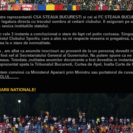
dintre reprezentantii CSA STEAUA BUCURESTI si cei ai FC STEAUA BUCUR
e legatura directa cu trecutul sumbru al cedarii clubului. Il asiguram pe
esiza institutiile statului.
n cele 3 instante a concluzionat o stare de fapt cel putin curioasa. Sing
istul Clubului Sportiv, care a ales sa isi respecte meseria si pregatirea, 
ea la o stare de normalitate.
a , am aflat ca anumite inscrisuri au provenit de la un personaj dovedit i
fost sef al Secretariatului General al Guvernului. Nu putem spune ca ne
 Steaua. Totodata ,nulitatea anumitor documente a fost dovedita in insta
eprezentat speta la Tribunalul Bucuresti, Curtea de Apel, Inalta Curte de C
tem convinsi ca Ministerul Apararii prin Ministru sau purtatorul de cuva
ICOLUL…….
RARII NATIONALE!