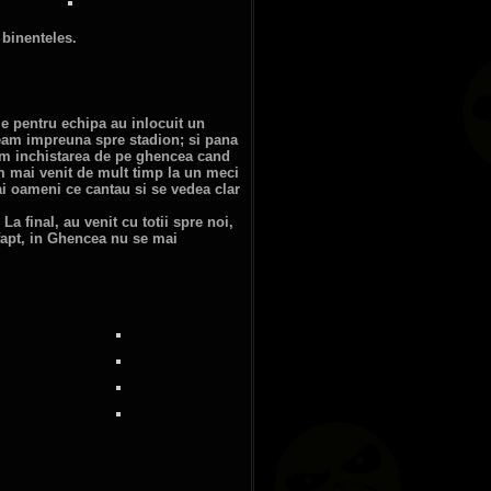
 binenteles.
ile pentru echipa au inlocuit un
geam impreuna spre stadion; si pana
um inchistarea de pe ghencea cand
m mai venit de mult timp la un meci
ai oameni ce cantau si se vedea clar
La final, au venit cu totii spre noi,
 fapt, in Ghencea nu se mai